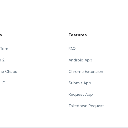
s
Features
g Tom
FAQ
n 2
Android App
 The Chaos
Chrome Extension
ILE
Submit App
Request App
Takedown Request