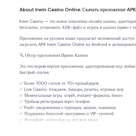
About Irwin Casino Online. Скачать приложение APK
Irwin Casino — это новое поколение онлайн казино, адаптир
бесплатно, установить АПК-файл и играть в казино прямо с т
Приложение на русском языке предлагает мгновенный доступ к
загрузить APK Irwin Casino Online на Android и активироват
🔍 Обзор приложения Ирвин Казино
Это последняя версия приложения, адаптированная под любые
быстрый отклик.
✅ Более 7000 слотов от 70+ провайдеров
✅ Live Casino: блэкджек, баккара, рулетка, игровые шоу
✅ Моментальные игры: crash, instant-форматы, бинго
✅ Удобная регистрация через телефон
✅ Push-уведомления о турнирах, акциях, новинках
✅ Поддержка бонусной программы и VIP-уровней
✅ Интерфейс полностью на русском языке
✅ Совместимость с любыми андроид-устройствами