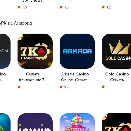
AFTVnews
4.6
4.2
4.2
 APK на Андроид
ino
Скачать
Arkada Casino
Gold Casino
ть
приложение 7K
Online. Скачать
Скачать
а
Casino Online
мобильное
приложение дл
-
4.2
-
на Андроид
приложение на
Android
Андроид