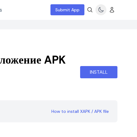
s
Submit App
иложение APK
INSTALL
How to install XAPK / APK file