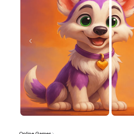
🎯 Турниры, лотереи, челленджи
🎮 Настольные игры, scratch-карты
Каждую игру можно протестировать в демо-режиме, не пополн
🎁 Бонусы в мобильном приложении Irvin Casino
🎉 Бонусы на первые три депозита
🔁 Еженедельный кэшбэк до 20%
🎁 Персональные подарки на день рождения
📬 Подписка на рассылку и уведомления для эксклюзивных п
👑 4-уровневая VIP-программа с персональными условиями
🔒 Безопасность и конфиденциальность
Все данные и платежи защищены с помощью 128-битного SS
Приложение не запрашивает доступ к лишним функциям устр
Каждая версия APK проходит антивирусную проверку перед ра
📥 Скачать Irwin Casino APK на Android — значит получить п
Это удобное, мобильное решение для тех, кто хочет играть в о
последнюю версию уже сейчас и начните выигрывать в любом 
Online Games