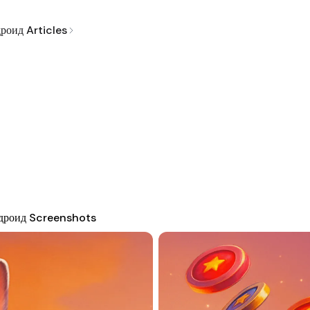
ino?
роид Articles
вируйте.
циальном сайте казино.
установку.
игру.
ндроид Screenshots
оследняя версия АПК.
тов