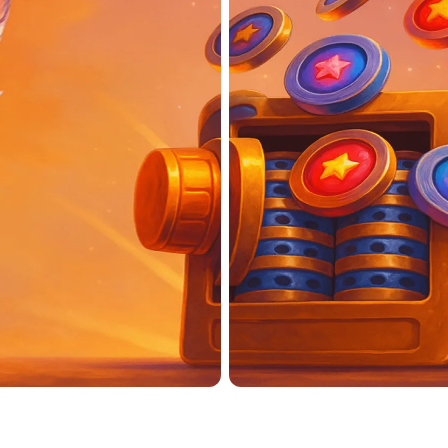
яя баланс.
ромо
L-шифрования.
ойства.
змещением на сайте.
олноценный доступ к казино сегодня.
нлайн казино на русском языке, не привязываясь к компьютеру. Установит
месте!